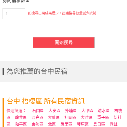
房間需求數量
如搜尋出現結果過少，建議搜尋數量減少試試
房間需求數量
開始搜尋
為您推薦的台中民宿
台中 梧棲區 所有民宿資訊
快速篩選：
石岡區
大安區
外埔區
大甲區
清水區
梧棲
區
龍井區
沙鹿區
大肚區
神岡區
大雅區
潭子區
新社
區
和平區
東勢區
北區
后里區
豐原區
烏日區
霧峰